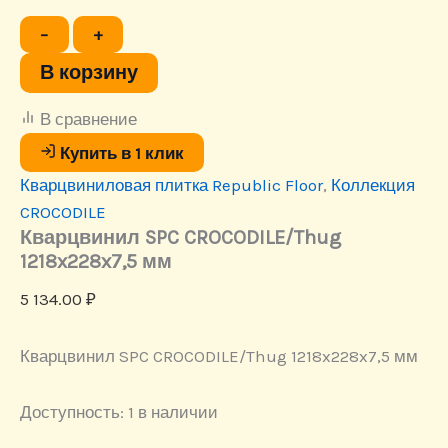
Количество
−
+
товара
Кварцвинил
В корзину
SPC
CROCODILE/Thug
В сравнение
1218x228x7,5
мм
Купить в 1 клик
Кварцвиниловая плитка Republic Floor
,
Коллекция
CROCODILE
Кварцвинил SPC CROCODILE/Thug
1218x228x7,5 мм
5 134.00
₽
Кварцвинил SPC CROCODILE/Thug 1218x228x7,5 мм
Доступность:
1 в наличии