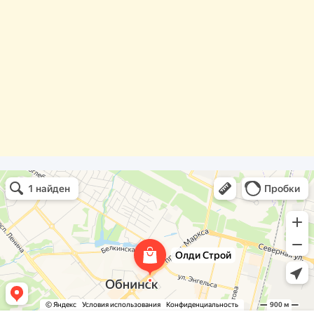
Олди Строй
Фасады и фасадные системы в Обнинске
Оргстекло, поликарбонат в Обнинске