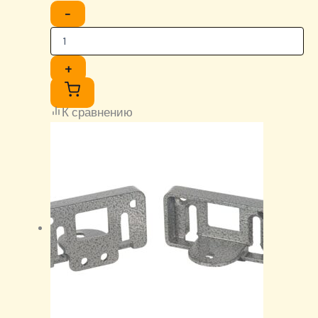
−
+
К сравнению