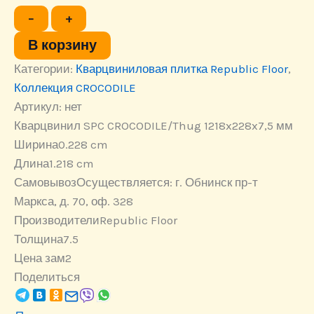
Количество
−
+
товара
Кварцвинил
В корзину
SPC
Категории:
CROCODILE/Thug
Кварцвиниловая плитка Republic Floor
,
1218x228x7,5
Коллекция CROCODILE
мм
Артикул:
нет
Кварцвинил SPC CROCODILE/Thug 1218x228x7,5 мм
Ширина
0.228 cm
Длина
1.218 cm
Самовывоз
Осуществляется: г. Обнинск пр-т
Маркса, д. 70, оф. 328
Производители
Republic Floor
Толщина
7.5
Цена за
м2
Поделиться