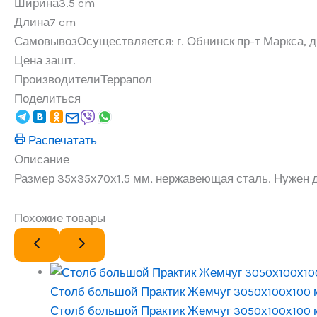
Ширина
3.5 cm
Длина
7 cm
Самовывоз
Осуществляется: г. Обнинск пр-т Маркса, д.
Цена за
шт.
Производители
Террапол
Поделиться
Распечатать
Описание
Размер 35х35х70х1,5 мм, нержавеющая сталь. Нужен д
Похожие товары
Столб большой Практик Жемчуг 3050х100х100
Столб большой Практик Жемчуг 3050х100х100