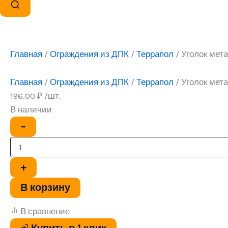
Главная
/
Ограждения из ДПК
/
Террапол
/ Уголок мет
Главная
/
Ограждения из ДПК
/
Террапол
/ Уголок мет
196.00
₽
/шт.
В наличии
Количество
−
товара
Уголок
металлический
+
В корзину
В сравнение