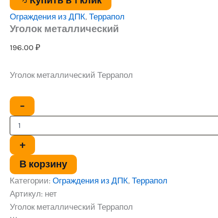
Купить в 1 клик
Ограждения из ДПК
,
Террапол
Уголок металлический
196.00
₽
Уголок металлический Террапол
Количество
−
товара
Уголок
металлический
+
В корзину
Категории:
Ограждения из ДПК
,
Террапол
Артикул:
нет
Уголок металлический Террапол