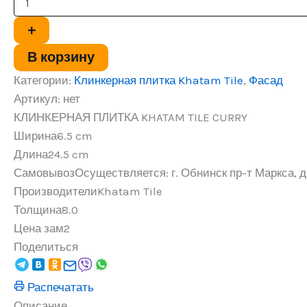
ПЛИТКА
KHATAM
+
TILE
CURRY
В корзину
Категории:
Клинкерная плитка Khatam Tile
,
Фасад
Артикул:
нет
КЛИНКЕРНАЯ ПЛИТКА KHATAM TILE CURRY
Ширина
6.5 cm
Длина
24.5 cm
Самовывоз
Осуществляется: г. Обнинск пр-т Маркса, д.
Производители
Khatam Tile
Толщина
8.0
Цена за
м2
Поделиться
Распечатать
Описание