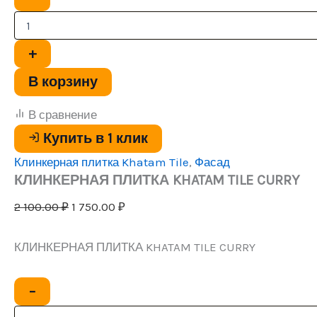
товара
КЛИНКЕРНАЯ
ПЛИТКА
KHATAM
+
TILE
CURRY
В корзину
В сравнение
Купить в 1 клик
Клинкерная плитка Khatam Tile
,
Фасад
КЛИНКЕРНАЯ ПЛИТКА KHATAM TILE CURRY
Первоначальная
Текущая
2 100.00
₽
1 750.00
₽
цена
цена:
составляла
1
КЛИНКЕРНАЯ ПЛИТКА KHATAM TILE CURRY
2
750.00 ₽.
100.00 ₽.
Количество
−
товара
КЛИНКЕРНАЯ