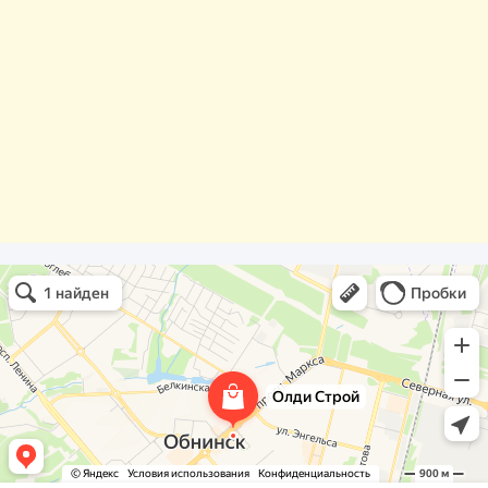
Олди Строй
Фасады и фасадные системы в Обнинске
Оргстекло, поликарбонат в Обнинске