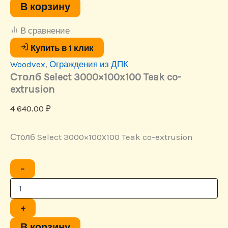
co-
В корзину
extrusion
В сравнение
Купить в 1 клик
Woodvex
,
Ограждения из ДПК
Столб Select 3000×100х100 Teak co-
extrusion
4 640.00
₽
Столб Select 3000×100х100 Teak co-extrusion
Количество
−
товара
Столб
Select
3000x100х100
+
Teak
co-
В корзину