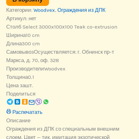
extrusion
Категории:
Woodvex
,
Ограждения из ДПК
Артикул:
нет
Столб Select 3000x100х100 Teak co-extrusion
Ширина
10 cm
Длина
300 cm
Самовывоз
Осуществляется: г. Обнинск пр-т
Маркса, д. 70, оф. 328
Производители
Woodvex
Толщина
0.1
Цена за
шт.
Поделиться
Распечатать
Описание
Ограждения из ДПК со специальным внешним
слоем. Цвет — тик, имитация экзотической