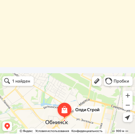
Олди Строй
Фасады и фасадные системы в Обнинске
Оргстекло, поликарбонат в Обнинске