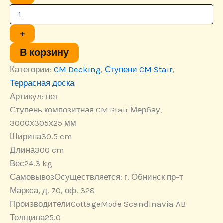
товара
Ступень
композитная
CM
+
Stair
Мербау,
В корзину
3000х305х25
Категории:
CM Decking
,
Ступени CM Stair
,
мм
Террасная доска
Артикул:
нет
Ступень композитная CM Stair Мербау,
3000х305х25 мм
Ширина
30.5 cm
Длина
300 cm
Вес
24.3 kg
Самовывоз
Осуществляется: г. Обнинск пр-т
Маркса, д. 70, оф. 328
Производители
CottageMode Scandinavia AB
Толщина
25.0