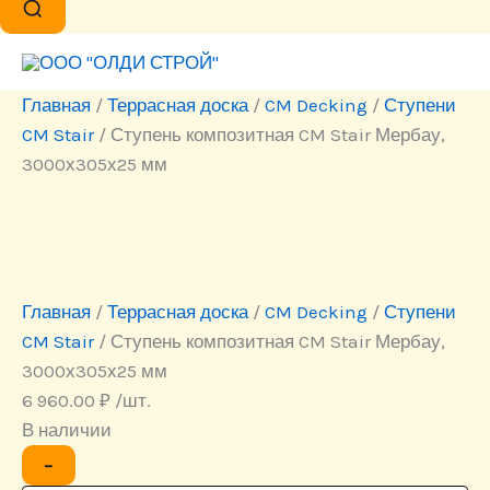
Главная
/
Террасная доска
/
CM Decking
/
Ступени
CM Stair
/ Ступень композитная CM Stair Мербау,
3000х305х25 мм
Главная
/
Террасная доска
/
CM Decking
/
Ступени
CM Stair
/ Ступень композитная CM Stair Мербау,
3000х305х25 мм
6 960.00
₽
/шт.
В наличии
Количество
−
товара