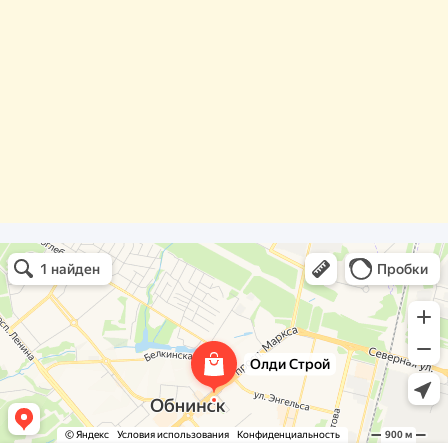
Олди Строй
Фасады и фасадные системы в Обнинске
Оргстекло, поликарбонат в Обнинске