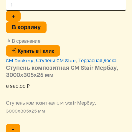
Ступень
композитная
CM
+
Stair
Мербау,
В корзину
3000х305х25
мм
В сравнение
Купить в 1 клик
CM Decking
,
Ступени CM Stair
,
Террасная доска
Ступень композитная CM Stair Мербау,
3000х305х25 мм
6 960.00
₽
Ступень композитная CM Stair Мербау,
3000х305х25 мм
Количество
−