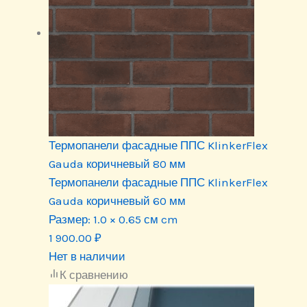
Термопанели фасадные ППС KlinkerFlex
Gauda коричневый 80 мм
Термопанели фасадные ППС KlinkerFlex
Gauda коричневый 60 мм
Размер:
1.0 × 0.65 см cm
1 900.00
₽
Нет в наличии
К сравнению