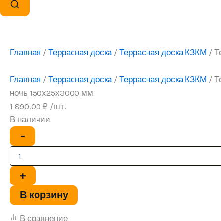
Главная
/
Террасная доска
/
Террасная доска КЗКМ
/ Т
Главная
/
Террасная доска
/
Террасная доска КЗКМ
/ Т
ночь 150х25х3000 мм
1 890.00
₽
/шт.
В наличии
Количество
−
товара
Террасная
доска
Белая
+
ночь
150х25х3000
В корзину
мм
В сравнение