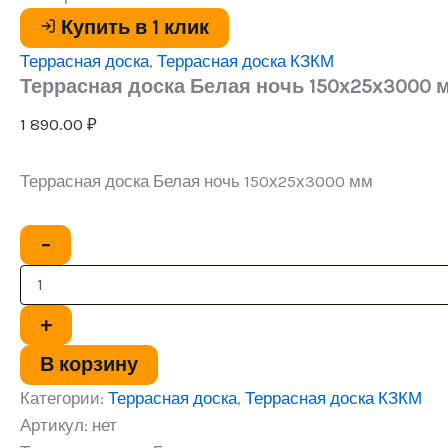
Купить в 1 клик
Террасная доска
,
Террасная доска КЗКМ
Террасная доска Белая ночь 150х25х3000 
1 890.00
₽
Террасная доска Белая ночь 150х25х3000 мм
Количество
−
товара
Террасная
доска
Белая
+
ночь
150х25х3000
В корзину
мм
Категории:
Террасная доска
,
Террасная доска КЗКМ
Артикул:
нет