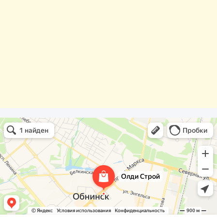
Олди Строй
Фасады и фасадные системы в Обнинске
Оргстекло, поликарбонат в Обнинске