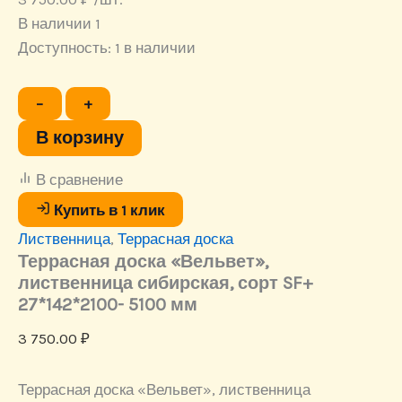
В наличии 1
Доступность:
1 в наличии
Количество
−
+
товара
Террасная
В корзину
доска
«Вельвет»,
В сравнение
лиственница
сибирская,
Купить в 1 клик
сорт
Лиственница
,
Террасная доска
SF+
27*142*2100-
Террасная доска «Вельвет»,
5100
лиственница сибирская, сорт SF+
мм
27*142*2100- 5100 мм
3 750.00
₽
Террасная доска «Вельвет», лиственница