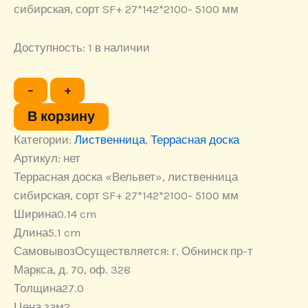
сибирская, сорт SF+ 27*142*2100- 5100 мм
Доступность:
1 в наличии
Количество
−
+
товара
Террасная
В корзину
доска
Категории:
«Вельвет»,
Лиственница
,
Террасная доска
лиственница
Артикул:
нет
сибирская,
Террасная доска «Вельвет», лиственница
сорт
SF+
сибирская, сорт SF+ 27*142*2100- 5100 мм
27*142*2100-
Ширина
0.14 cm
5100
Длина
5.1 cm
мм
Самовывоз
Осуществляется: г. Обнинск пр-т
Маркса, д. 70, оф. 328
Толщина
27.0
Цена за
м2