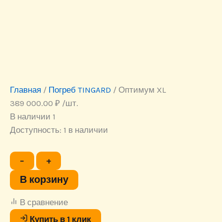
Главная
/
Погреб TINGARD
/ Оптимум XL
389 000.00
₽
/шт.
В наличии 1
Доступность:
1 в наличии
Количество
−
+
товара
Оптимум
В корзину
XL
В сравнение
Купить в 1 клик