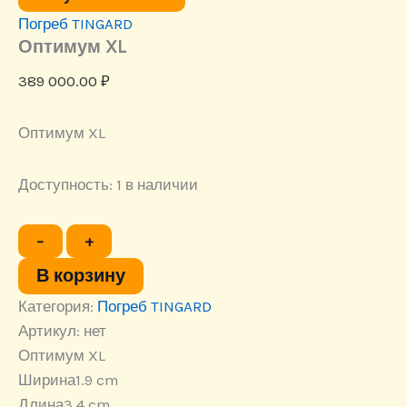
Погреб TINGARD
Оптимум XL
389 000.00
₽
Оптимум XL
Доступность:
1 в наличии
Количество
−
+
товара
Оптимум
В корзину
XL
Категория:
Погреб TINGARD
Артикул:
нет
Оптимум XL
Ширина
1.9 cm
Длина
3.4 cm