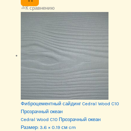
К сравнению
Фиброцементный сайдинг Cedral Wood C10
Прозрачный океан
Cedral Wood C10 Прозрачный океан
Размер:
3.6 × 0.19 см cm